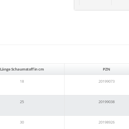
Länge Schaumstoff in cm
PZN
18
20199073
25
20199038
30
20198926