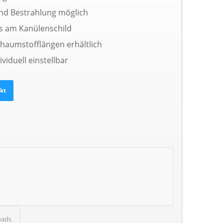
d Bestrahlung möglich
s am Kanülenschild
chaumstofflängen erhältlich
ividuell einstellbar
oads