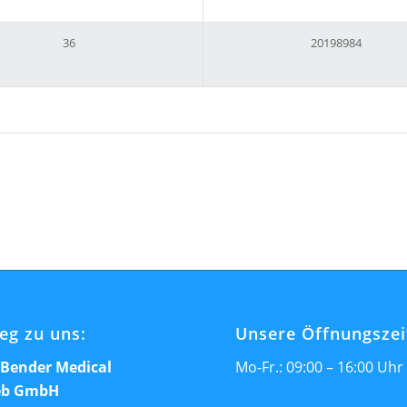
36
20198984
eg zu uns:
Unsere Öffnungszei
Bender Medical
Mo-Fr.: 09:00 – 16:00 Uhr
ieb GmbH