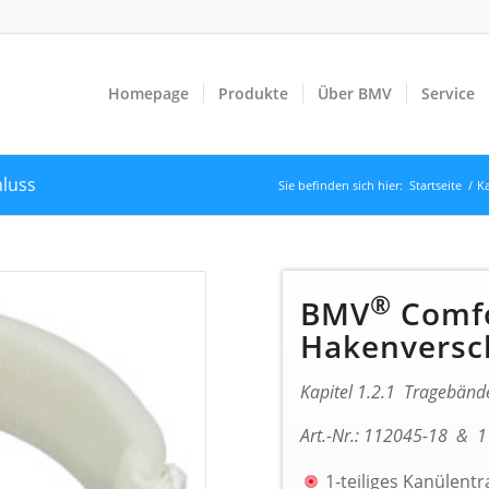
Homepage
Produkte
Über BMV
Service
luss
Sie befinden sich hier:
Startseite
/
K
®
BMV
Comfo
Hakenversc
Kapitel 1.2.1 Tragebänd
Art.-Nr.: 112045-18 &
1-teiliges Kanülen