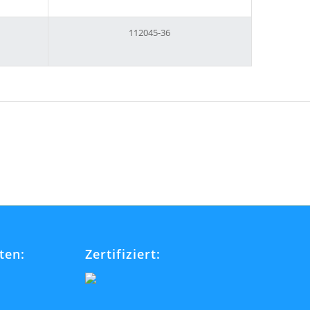
112045-36
ten:
Zertifiziert: