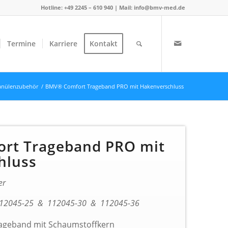
Hotline: +49 2245 – 610 940 | Mail:
info@bmv-med.de
Termine
Karriere
Kontakt
anülenzubehör
/
BMV® Comfort Trageband PRO mit Hakenverschluss
rt Trageband PRO mit
hluss
er
 112045-25 & 112045-30 & 112045-36
trageband mit Schaumstoffkern