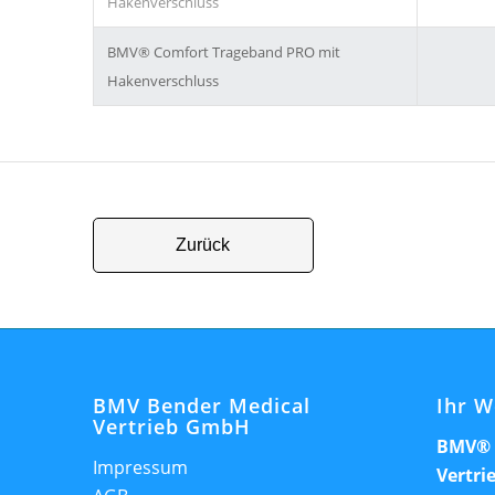
Hakenverschluss
BMV® Comfort Trageband PRO mit
Hakenverschluss
Zurück
BMV Bender Medical
Ihr W
Vertrieb GmbH
BMV® 
Impressum
Vertr