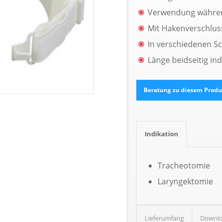
Verwendung währen
Mit Hakenverschlus
In verschiedenen S
Länge beidseitig ind
Indikation
Tracheotomie
Laryngektomie
Lieferumfang
Downl